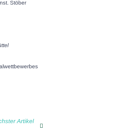
st. Stöber
ttel
alwettbewerbes
hster Artikel